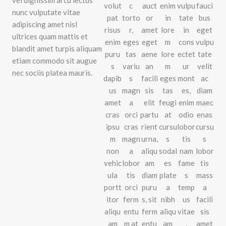
volut
c
auct
enim
vulpu
fauci
nunc vulputate vitae
pat
torto
or
in
tate
bus
adipiscing amet nisl
risus
r,
amet
lore
in
eget
ultrices quam mattis et
enim
eges
eget
m
cons
vulpu
blandit amet turpis aliquam
puru
tas
aene
lore
ectet
tate
etiam commodo sit augue
s
variu
an
m
ur
velit
nec sociis platea mauris.
dapib
s
facili
eges
mont
ac
us
magn
sis
tas
es,
diam
amet
a
elit
feugi
enim
maec
cras
orci
partu
at
odio
enas
ipsu
cras
rient
cursu
lobor
cursu
m
magn
urna,
s
tis
s
non
a
aliqu
sodal
nam
lobor
vehic
lobor
am
es
fame
tis
ula
tis
diam
plate
s
mass
portt
orci
puru
a
temp
a
itor
ferm
s, sit
nibh
us
facili
aliqu
entu
ferm
aliqu
vitae
sis
am
m at
entu
am
,
amet