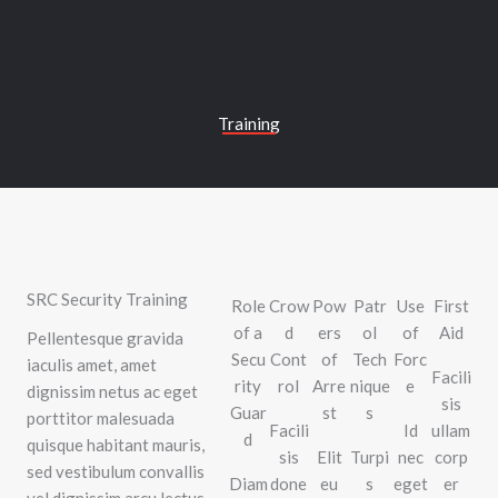
Skip
to
content
Training
SRC Security Training
Role
Crow
Pow
Patr
Use
First
of a
d
ers
ol
of
Aid
Pellentesque gravida
Secu
Cont
of
Tech
Forc
iaculis amet, amet
Facili
rity
rol
Arre
nique
e
dignissim netus ac eget
sis
Guar
st
s
porttitor malesuada
Facili
Id
ullam
d
quisque habitant mauris,
sis
Elit
Turpi
nec
corp
sed vestibulum convallis
Diam
done
eu
s
eget
er
vel dignissim arcu lectus