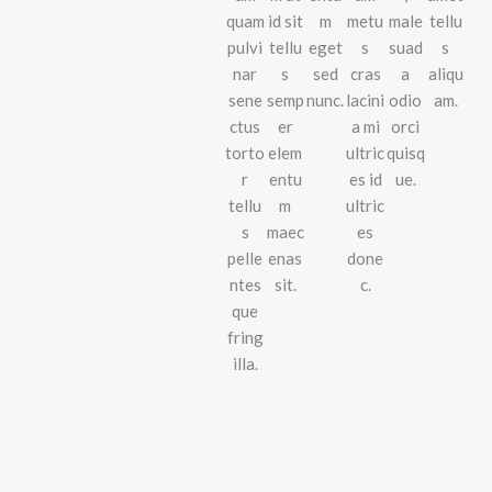
quam
id sit
m
metu
male
tellu
pulvi
tellu
eget
s
suad
s
nar
s
sed
cras
a
aliqu
sene
semp
nunc.
lacini
odio
am.
ctus
er
a mi
orci
torto
elem
ultric
quisq
r
entu
es id
ue.
tellu
m
ultric
s
maec
es
pelle
enas
done
ntes
sit.
c.
que
fring
illa.